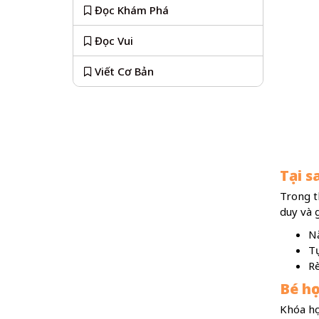
Đọc Khám Phá
Đọc Vui
Viết Cơ Bản
Tại s
Trong th
duy và 
Nắ
Tự
Rè
Bé họ
Khóa họ