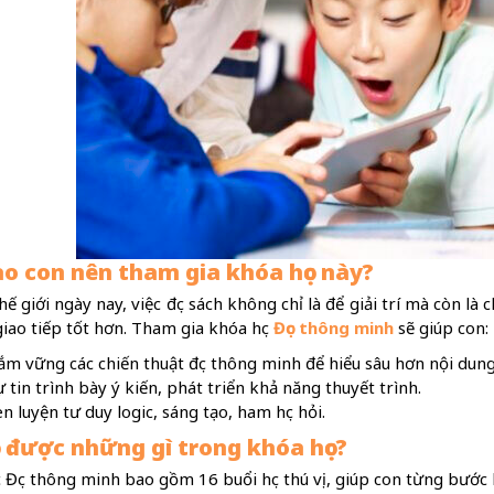
ao con nên tham gia khóa học này?
ế giới ngày nay, việc đọc sách không chỉ là để giải trí mà còn l
giao tiếp tốt hơn. Tham gia khóa học
Đọc thông minh
sẽ giúp con:
m vững các chiến thuật đọc thông minh để hiểu sâu hơn nội dung
 tin trình bày ý kiến, phát triển khả năng thuyết trình.
n luyện tư duy logic, sáng tạo, ham học hỏi.
c được những gì trong khóa học?
c Đọc thông minh bao gồm 16 buổi học thú vị, giúp con từng bước 