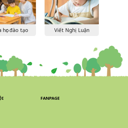
 học đào tạo
Viết Nghị Luận
ỘI
FANPAGE