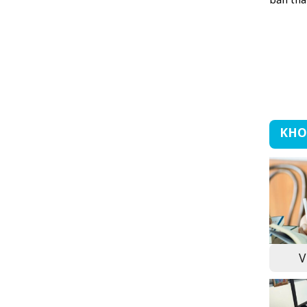
KHO
V