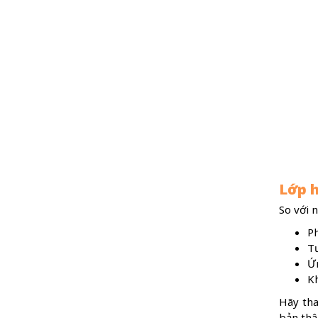
Lớp h
So với 
Ph
Tư
Ứn
Kh
Hãy tha
bản thâ