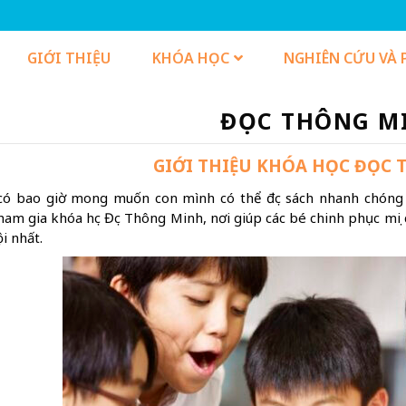
GIỚI THIỆU
KHÓA HỌC
NGHIÊN CỨU VÀ 
ĐỌC THÔNG M
GIỚI THIỆU KHÓA HỌC ĐỌC
có bao giờ mong muốn con mình có thể đọc sách nhanh chóng
ham gia khóa học Đọc Thông Minh, nơi giúp các bé chinh phục mọi
i nhất.