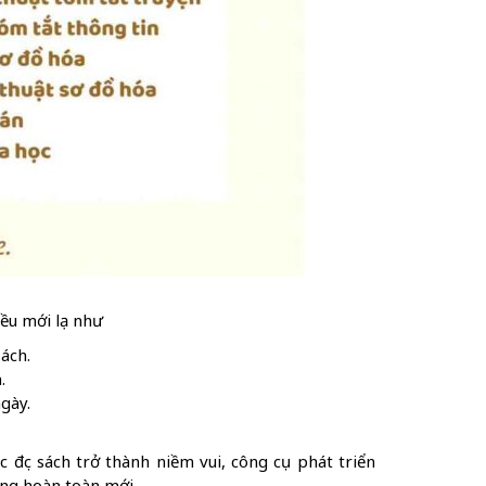
iều mới lạ như
ách.
.
gày.
c đọc sách trở thành niềm vui, công cụ phát triển
ớng hoàn toàn mới.