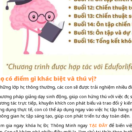
ọc có điểm gì khác biệt và thú vị?
những lớp học thông thường, các con sẽ được trải nghiệm nhiều đ
ương pháp giảng dạy sinh động, giúp con hứng thú với việc đọc s
ơng tác trực tiếp, khuyến khích con phát biểu và trao đổi ý kiến
g dụng thực tế, con có thể áp dụng ngay vào việc học tập hàng n
ông gian học tập sáng tạo, giúp con phát triển tư duy toàn diện.
m gia ngay khóa học Đọc Thông Minh ngay
TẠI ĐÂY
để biến việ
n. Con sẽ khám phá nhiều điều mới lạ, làm chủ tri thức theo hư